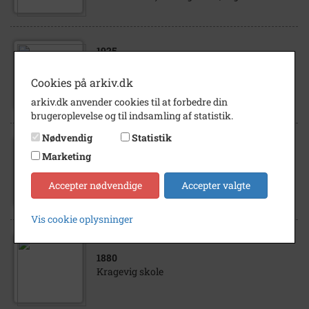
1925
Hønsehuset (Høng Højskole) 1. Jørgensen,
Jørgen Bent 2. Larsen, Johanne Marie f.
Cookies på arkiv.dk
1919 d. 1938, datter af Ragnhild 3...
arkiv.dk anvender cookies til at forbedre din
brugeroplevelse og til indsamling af statistik.
Nødvendig
Statistik
1925
Marketing
Høng Højskole Sommeren 1925 med 61 prs.
1. Johanne Jørgensen 2. Mary Jensen
Accepter nødvendige
Accepter valgte
3.Olga Nielsen 4. Anna Olsen 5. Mary...
Vis cookie oplysninger
1880
Kragevig skole