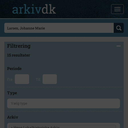
Filtrering
15 resultater
Periode
Fra
Til
Type
Arkiv
×
Høng Lokalhistoriske Arkiv