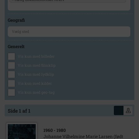
Geografi
Generelt
Vis kun med billeder
Vis kun med filmklip
Vis kun med lydklip
Vis kun med kilder
Vis kun med geo-tag
Side 1 af 1
1960
- 1980
Johanne Vilhelmine Marie Larsen (født