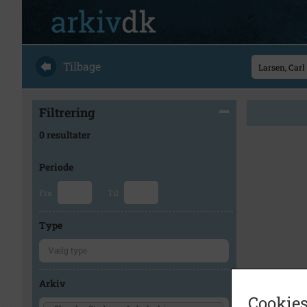
Tilbage
Filtrering
0 resultater
Periode
Fra
Til
Type
Arkiv
Cookies