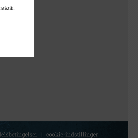
atistik.
elsbetingelser
|
cookie-indstillinger