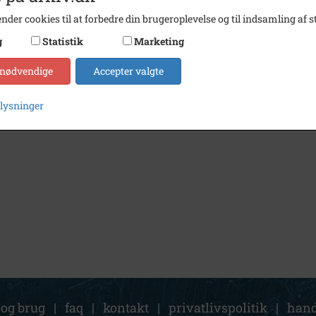
nder cookies til at forbedre din brugeroplevelse og til indsamling af st
g
Statistik
Marketing
 nødvendige
Accepter valgte
plysninger
 og brug
|
faq
|
kontakt
|
privatlivspolitik
|
hand