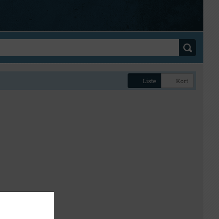
Liste
Kort