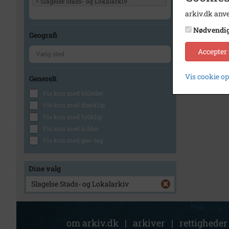
×
Slagelse Stads- og Lokalarkiv
arkiv.dk anve
Nødvendi
Geografi
Accepter
Vis cookie o
Generelt
Vis kun med billeder
Vis kun med filmklip
Vis kun med lydklip
Vis kun med kilder
Vis kun med geo-tag
Dine valg
Slagelse Stads- og Lokalarkiv
om arkiv.dk
|
arkiver
|
rettigheder