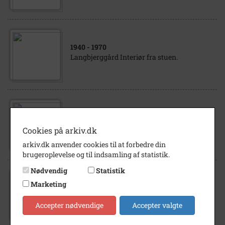
1940
- 1970
Langbjerggård Interiør fra stuen.
1940
- 1970
Langbjerggård Interiør fra stuen.
Cookies på arkiv.dk
arkiv.dk anvender cookies til at forbedre din
brugeroplevelse og til indsamling af statistik.
Nødvendig
Statistik
Marketing
1938
Langbjerggård Luftfoto, set fra SV:
Accepter nødvendige
Accepter valgte