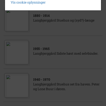
Vis cookie oplysninger
1880
- 1914
Langbjerggård Stuehus og (syd?)-længe
1955
- 1965
Langbjerggård Sidste høst med selvbinder.
1940
- 1970
Langbjerggård Stuehus set fra haven. Peter
og Lone Buur i døren.