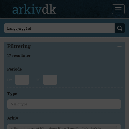
Filtrering
17 resultater
Periode
Fra
Til
Type
Arkiv
×
Forstadsmuseet Historiens Huse, Brøndby Lokalarkiv