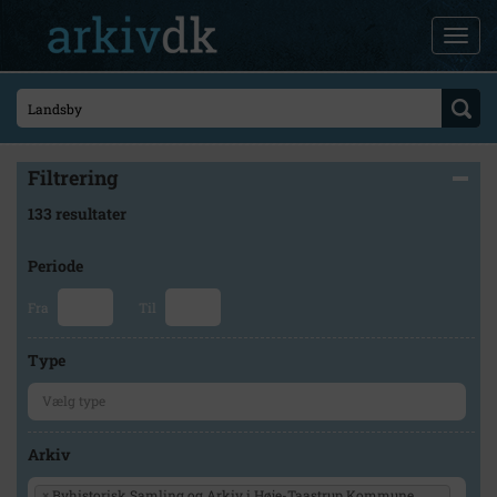
Filtrering
133 resultater
Periode
Fra
Til
Type
Arkiv
×
Byhistorisk Samling og Arkiv i Høje-Taastrup Kommune