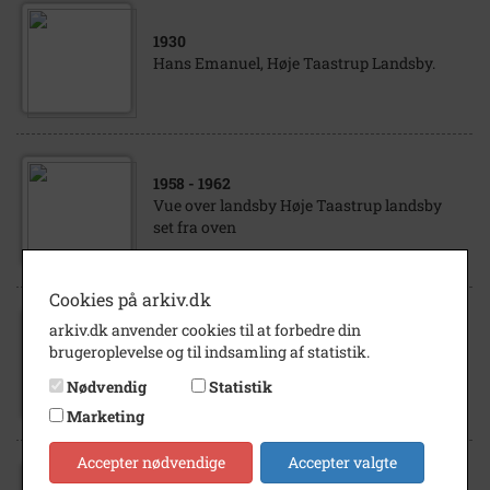
1930
Hans Emanuel, Høje Taastrup Landsby.
1958
- 1962
Vue over landsby Høje Taastrup landsby
set fra oven
Cookies på arkiv.dk
arkiv.dk anvender cookies til at forbedre din
1995
- 2000
brugeroplevelse og til indsamling af statistik.
Høje-Taastrup Landsby. Ny Monkegaards
Sydlænge.
Nødvendig
Statistik
Marketing
Accepter nødvendige
Accepter valgte