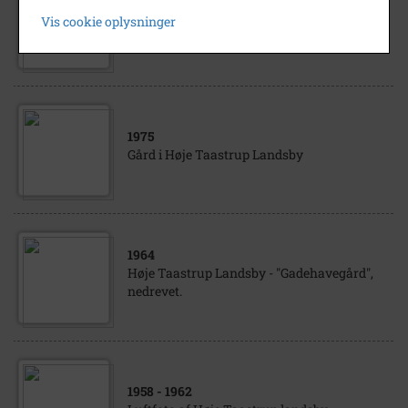
1930
- 1945
Vis cookie oplysninger
Sengeløse Landsby. Ukendt gård.
1975
Gård i Høje Taastrup Landsby
1964
Høje Taastrup Landsby - "Gadehavegård",
nedrevet.
1958
- 1962