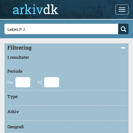
Filtrering
1 resultater
Periode
Fra
Til
Type
Arkiv
Geografi