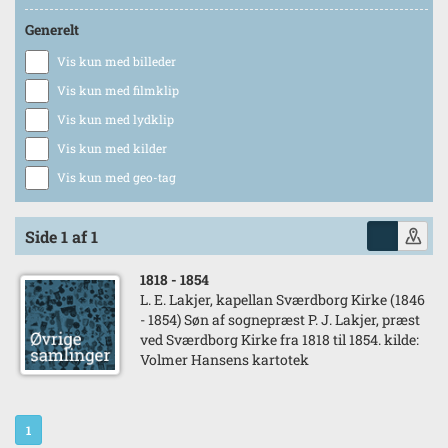
Generelt
Vis kun med billeder
Vis kun med filmklip
Vis kun med lydklip
Vis kun med kilder
Vis kun med geo-tag
Side 1 af 1
1818
- 1854
L. E. Lakjer, kapellan Sværdborg Kirke (1846
- 1854) Søn af sognepræst P. J. Lakjer, præst
ved Sværdborg Kirke fra 1818 til 1854. kilde:
Volmer Hansens kartotek
1