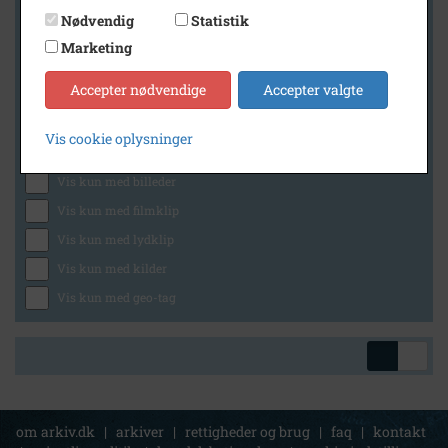
Nødvendig
Statistik
Marketing
Geografi
Accepter nødvendige
Accepter valgte
Vis cookie oplysninger
Generelt
Vis kun med billeder
Vis kun med filmklip
Vis kun med lydklip
Vis kun med kilder
Vis kun med geo-tag
om arkiv.dk
|
arkiver
|
rettigheder og brug
|
faq
|
kontakt