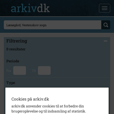
Filtrering
0 resultater
Periode
Fra
Til
Type
Cookies på arkiv.dk
Arkiv
arkiv.dk anvender cookies til at forbedre din
brugeroplevelse og til indsamling af statistik.
×
Rudbjerg Lokalhistoriske Arkiv