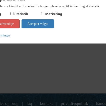
er cookies til at forbedre din brugeroplevelse og til indsamling af statistik.
g
Statistik
Marketing
nødvendige
Accepter valgte
ysninger
der og brug
|
faq
|
kontakt
|
privatlivspolitik
|
hande