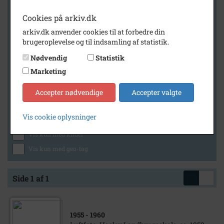
Cookies på arkiv.dk
arkiv.dk anvender cookies til at forbedre din
Geografi
brugeroplevelse og til indsamling af statistik.
Nødvendig
Statistik
Marketing
Generelt
Vis kun med billeder
Accepter nødvendige
Accepter valgte
Vis kun med filmklip
Vis cookie oplysninger
Vis kun med lydklip
Vis kun med kilder
Vis kun med geo-tag
Side 1 af 1
1955
- 1960