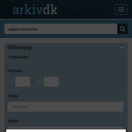
Filtrering
1 resultater
Periode
Fra
Til
Type
Arkiv
×
Faxe Kommunes Arkiver