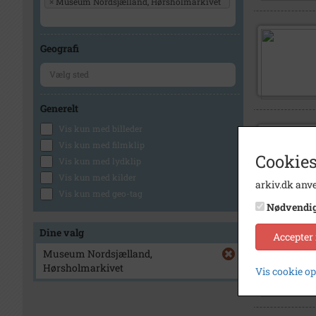
×
Museum Nordsjælland, Hørsholmarkivet
Geografi
Generelt
Vis kun med billeder
Vis kun med filmklip
Cookies
Vis kun med lydklip
Vis kun med kilder
arkiv.dk anve
Vis kun med geo-tag
Nødvendi
Dine valg
Accepter
Museum Nordsjælland,
Hørsholmarkivet
Vis cookie o