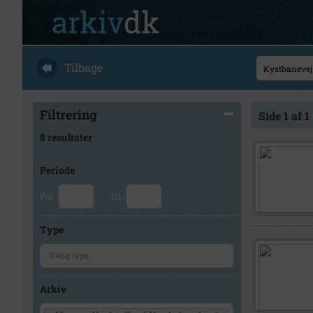
Tilbage
Filtrering
Side 1 af 1
8 resultater
Periode
Fra
Til
Type
Arkiv