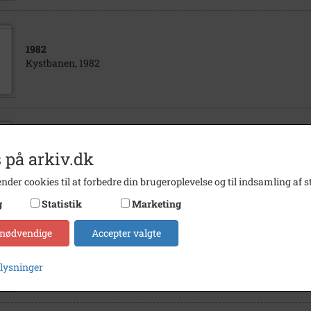
1982
Kystbanen, 1982
1982
 på arkiv.dk
Kystbanen, 1982
nder cookies til at forbedre din brugeroplevelse og til indsamling af st
g
Statistik
Marketing
1971
 nødvendige
Accepter valgte
Kystbanevej, 1971, er etableret som forbindelsesvej mellem Bol
Ådalsparkvej. Til venstre ses Ådals- parken og midt i billedet ses
plysninger
Kokkedal Station med broen til Lågegyde og Kokkedal- alleen.