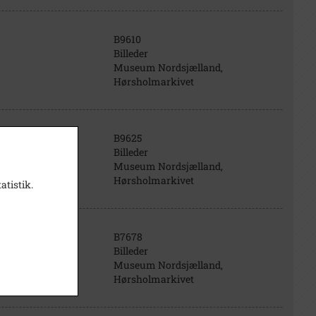
B9610
Billeder
Museum Nordsjælland,
Hørsholmarkivet
B9625
Billeder
Museum Nordsjælland,
Hørsholmarkivet
atistik.
B7678
brovej og
Billeder
 ind- kørslen til
Museum Nordsjælland,
Hørsholmarkivet