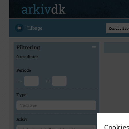
Tilbage
Filtrering
0 resultater
Periode
Fra
Til
Type
Arkiv
Cookies