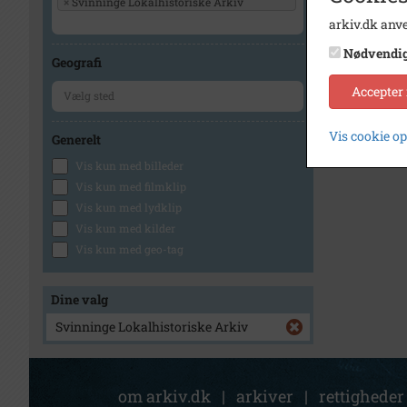
×
Svinninge Lokalhistoriske Arkiv
arkiv.dk anve
Nødvendi
Geografi
Accepter
Vis cookie o
Generelt
Vis kun med billeder
Vis kun med filmklip
Vis kun med lydklip
Vis kun med kilder
Vis kun med geo-tag
Dine valg
Svinninge Lokalhistoriske Arkiv
om arkiv.dk
|
arkiver
|
rettigheder