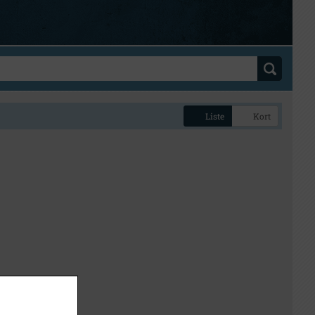
Liste
Kort