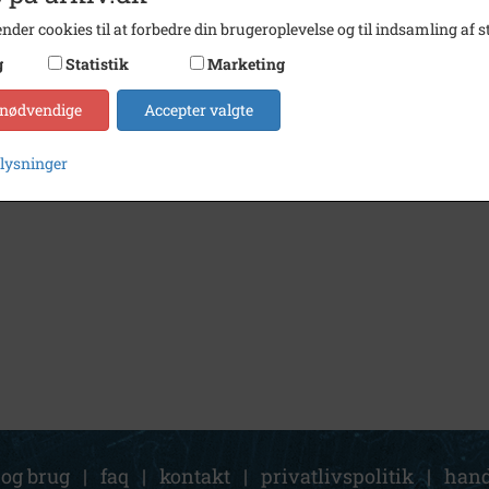
nder cookies til at forbedre din brugeroplevelse og til indsamling af st
g
Statistik
Marketing
 nødvendige
Accepter valgte
plysninger
 og brug
|
faq
|
kontakt
|
privatlivspolitik
|
hand