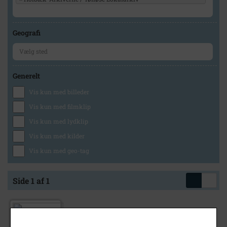
Geografi
Generelt
Vis kun med billeder
Vis kun med filmklip
Vis kun med lydklip
Vis kun med kilder
Vis kun med geo-tag
Side 1 af 1
1930
- 1970