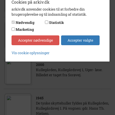
Kullegården, Kullegårdsvej 1, Ugerløse.
Cookies på arkiv.dk
arkiv.dk anvender cookies til at forbedre din
brugeroplevelse og til indsamling af statistik.
Nødvendig
Statistik
1930
- 1960
Marketing
Ægsamler Laurids Rasmussen på
Kullegård, Kullegårdsvej 1.
Accepter nødvendige
Accepter valgte
Vis cookie oplysninger
2000
Kullegården, Kullegårdsvej 1, Uger- løse.
Billedet er taget fra Sorøvej.
1945
De tyske skyttehuller fyldes på Kullegården,
Kullegårdsvej 1. På vognen: gdr. Hans Th.
Nielsen.