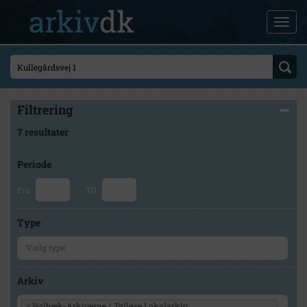
Filtrering
7 resultater
Periode
Fra
Til
Type
Arkiv
×
Holbæk-Arkiverne / Tølløse Lokalarkiv