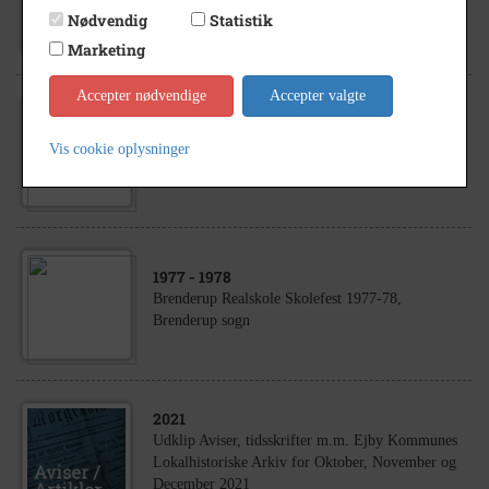
Brenderup sogn
Nødvendig
Statistik
Marketing
Accepter nødvendige
Accepter valgte
1977
- 1978
Brenderup Realskole Skolefest 1977-78,
Vis cookie oplysninger
Brenderup sogn
1977
- 1978
Brenderup Realskole Skolefest 1977-78,
Brenderup sogn
2021
Udklip Aviser, tidsskrifter m.m. Ejby Kommunes
Lokalhistoriske Arkiv for Oktober, November og
December 2021