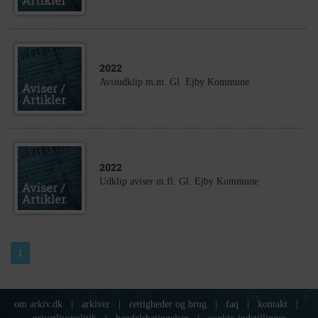
2022
Avisudklip m.m. Gl. Ejby Kommune
2022
Udklip aviser m.fl. Gl. Ejby Kommune
1
om arkiv.dk
|
arkiver
|
rettigheder og brug
|
faq
|
kontakt
|