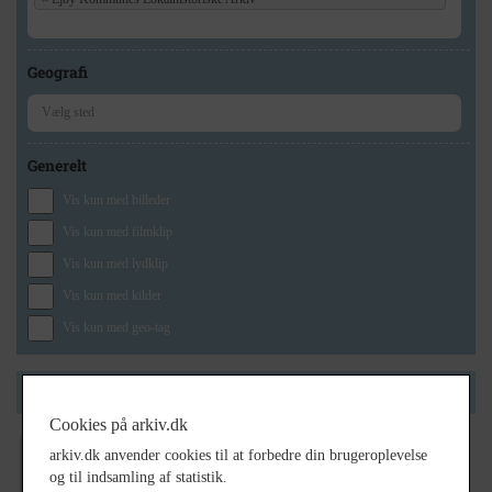
Geografi
Generelt
Vis kun med billeder
Vis kun med filmklip
Vis kun med lydklip
Vis kun med kilder
Vis kun med geo-tag
Side 1 af 1
Cookies på arkiv.dk
arkiv.dk anvender cookies til at forbedre din brugeroplevelse
1977
- 1978
og til indsamling af statistik.
Brenderup Realskole Skolefest 1977-78,