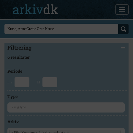
Filtrering
6 resultater
Periode
Fra
Til
Type
Arkiv
×
Ejby Kommunes Lokalhistoriske Arkiv