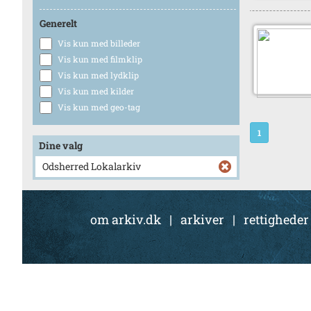
Generelt
Vis kun med billeder
Vis kun med filmklip
Vis kun med lydklip
Vis kun med kilder
Vis kun med geo-tag
1
Dine valg
Odsherred Lokalarkiv
om arkiv.dk
|
arkiver
|
rettigheder