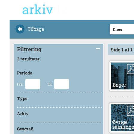
Tilbage
Filtrering
Side 1 af 1
3 resultater
Periode
Fra
Til
Type
Arkiv
Geografi