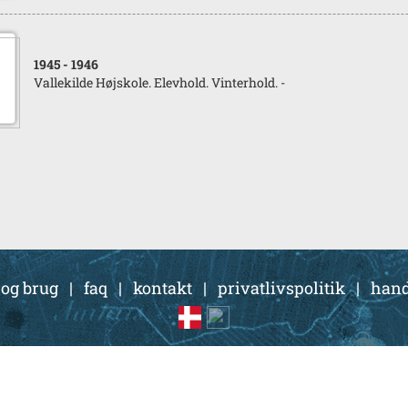
1945
- 1946
Vallekilde Højskole. Elevhold. Vinterhold. -
 og brug
|
faq
|
kontakt
|
privatlivspolitik
|
hand