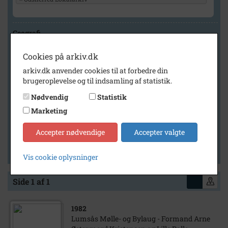
Geografi
Cookies på arkiv.dk
arkiv.dk anvender cookies til at forbedre din
Generelt
brugeroplevelse og til indsamling af statistik.
Vis kun med billeder
Nødvendig
Statistik
Vis kun med filmklip
Marketing
Vis kun med lydklip
Accepter nødvendige
Accepter valgte
Vis kun med kilder
Vis kun med geo-tag
Vis cookie oplysninger
Side 1 af 1
1982
Lumsås Mølle- og Bylaug - Formand Arne