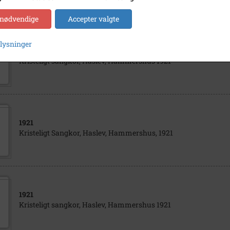
 nødvendige
Accepter valgte
plysninger
1921
Kristeligt sangkor, Haslev, Hammershus 1921
1921
Kristeligt Sangkor, Haslev, Hammershus, 1921
1921
Kristeligt sangkor, Haslev, Hammershus 1921