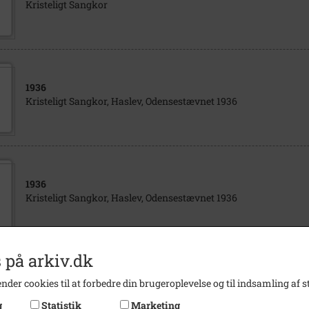
Kristeligt Sangkor
1936
Kristeligt Sangkor, Haslev, Odensestævnet 1936
1936
Kristeligt Sangkor, Haslev, Odensestævnet 1936
 på arkiv.dk
1921
nder cookies til at forbedre din brugeroplevelse og til indsamling af st
Kristeligt sangkor, Haslev, Hammershus, 1921
g
Statistik
Marketing