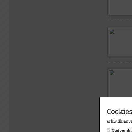
Cookies
arkiv.dk anve
Nødvendi