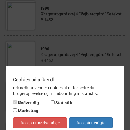
1990
Kragerupgårdsvej 4 "Vejbjerggård" Se tekst
B-1452
1990
Kragerupgårdsvej 4 "Vejbjerggård" Se tekst
B-1452
Cookies på arkiv.dk
arkiv.dk anvender cookies til at forbedre din
1990
brugeroplevelse og til indsamling af statistik.
Kragerupgårdsvej 4 "Vejbjerggård" Se tekst
B-1452
Nødvendig
Statistik
Marketing
Accepter nødvendige
Accepter valgte