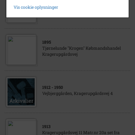
2016
Vis cookie oplysninger
Kragerupgårdsvej 4
1895
Tjørnelunde "Krogen" Købmandshandel
Kragerupgårdsvej
1912
- 1950
Vejbjerggården, Kragerupgårdsvej 4
1913
Kragerupgårdsvej 11 Matr.nr 20a set fra