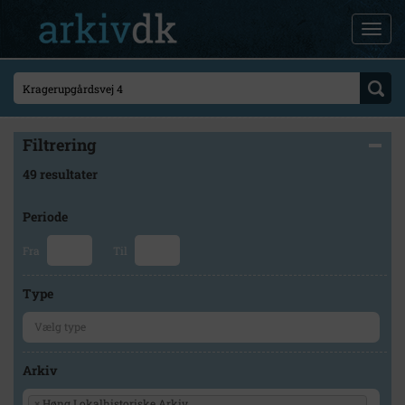
Filtrering
49 resultater
Periode
Fra
Til
Type
Arkiv
×
Høng Lokalhistoriske Arkiv