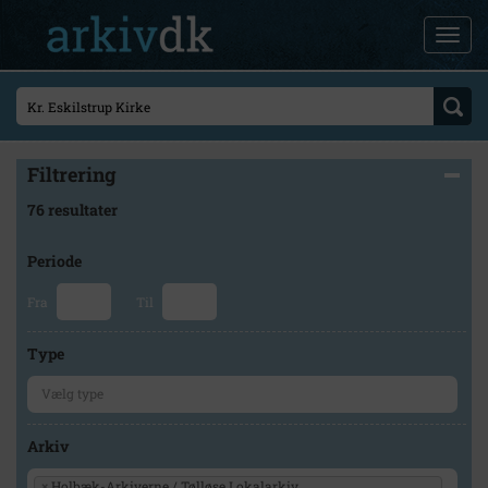
Filtrering
76 resultater
Periode
Fra
Til
Type
Arkiv
×
Holbæk-Arkiverne / Tølløse Lokalarkiv