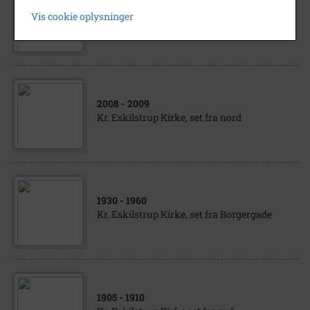
1940
- 1960
Vis cookie oplysninger
Kr. Eskilstrup Kirke og Alderdomshjemmet.
2008
- 2009
Kr. Eskilstrup Kirke, set fra nord
1930
- 1960
Kr. Eskilstrup Kirke, set fra Borgergade
1905
- 1910