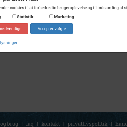
nder cookies til at forbedre din brugeroplevelse og til indsamling af st
g
Statistik
Marketing
 nødvendige
Accepter valgte
plysninger
 og brug
|
faq
|
kontakt
|
privatlivspolitik
|
hand