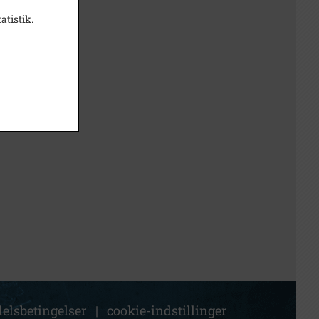
atistik.
elsbetingelser
|
cookie-indstillinger