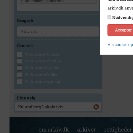
×
Kalundborg Lokalarkiv
arkiv.dk anve
Nødvendi
Geografi
Accepter
Vis cookie o
Generelt
Vis kun med billeder
Vis kun med filmklip
Vis kun med lydklip
Vis kun med kilder
Vis kun med geo-tag
Dine valg
Kalundborg Lokalarkiv
om arkiv.dk
|
arkiver
|
rettigheder