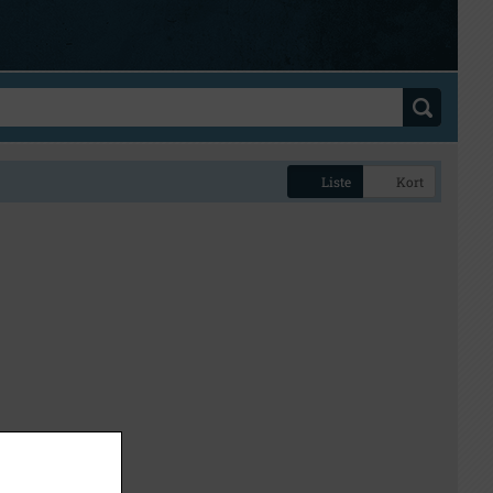
Liste
Kort