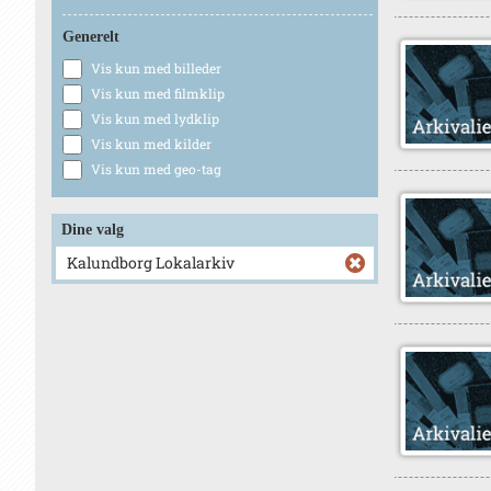
Generelt
Vis kun med billeder
Vis kun med filmklip
Vis kun med lydklip
Vis kun med kilder
Vis kun med geo-tag
Dine valg
Kalundborg Lokalarkiv