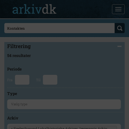
Filtrering
54 resultater
Periode
Fra
Til
Type
Arkiv
×
Frederikssund Lokalhistoriske Arkiver Jægerspris Arkiv