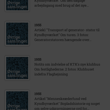
Kyndbyværket" Om den daglige
arbejdsgang med brug af det nye...
1955
Artiekl "Transport af generator- stator til
Kyndbyværket" Om turen. 3 fotos:
Generatorstatoren hængende over...
1955
Notits om indvielse af KTK's nye klubhus
Om festlighederne. 2 fotos: Klubhuset
indefra Flaghejsning
1955
Artikel "Menneskeæderfund ved
Kyndbyværket" Bopladshistorie og noget
om selve udgravningerne syd for...