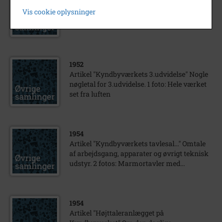
Notits om Kyndbyværkets udvidelser
Vis cookie oplysninger
Billedserie 4 fotos: Maskinsal under
opførelse Kedelhusets...
1952
Artikel "Kyndbyværkets 3.udvidelse" Nogle
nøgletal for 3.udvidelse. 1 foto: Hele værket
set fra luften
1954
Artikel "Kyndbyværkets tavlesal..." Omtale
af arbejdsgang, apparater og øvrigt teknisk
udstyr. 2 fotos: Marmortavler med...
1954
Artikel "Højttaleranlægget på