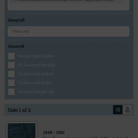
Geografi
Generelt
Vis kun med billeder
Vis kun med filmklip
Vis kun med lydklip
Vis kun med kilder
Vis kun med geo-tag
Side 1 af 2
1949
- 1961