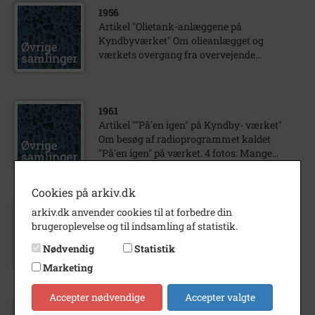
1956
Artikel "Olietank-anlæggene på
Kyndbyværket" Om olieanlægget og
værkets overgang fra overvejende...
1961
Artikel ""På'en igen" på Kyndby- værket"
Om besøg af radioprogrammet kaldet
"På'en igen" på værket. 4 fotos: Mange...
Cookies på arkiv.dk
1951
arkiv.dk anvender cookies til at forbedre din
Artikel "Kedelbeholder" Store kedler med
brugeroplevelse og til indsamling af statistik.
små transportpro- blemer på turen fra
Nødvendig
Statistik
København til Kyndbyværket på en...
Marketing
Accepter nødvendige
Accepter valgte
1951