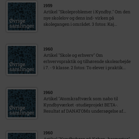
1959
Artikel "Skoleproblemer i Kyndby.." Om den
nye skolelov og dens ind- virken på
skolegangen i området. 3 fotos: Kaj...
1960
Artikel "Skole og erhverv" Om
erhvervspraktik og tilhørende skolearbejde
i 7. - 9 klasse. 2 fotos: To elever i praktik...
1960
Artikel "Atomkraftværk som nabo til
Kyndbyværket -studieprojekt BETA-.
Resultat af DANATOMs undersøgelse af...
1960
Artikel "Kyndbybørn på Køben- havnertur"