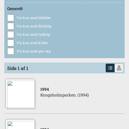
Generelt
Vis kun med billeder
Vis kun med filmklip
Vis kun med lydklip
Vis kun med kilder
Vis kun med geo-tag
Side 1 af 1
1994
Kongsholmparken. (1994)