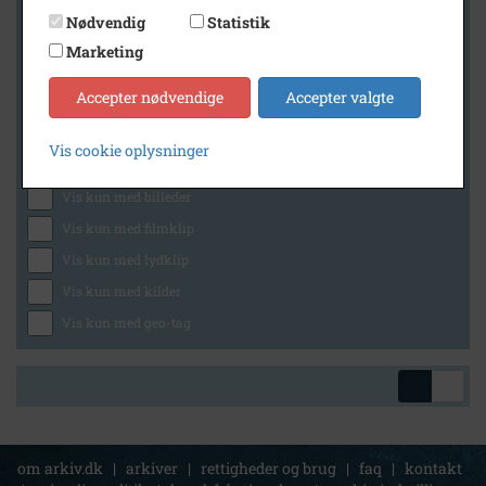
Nødvendig
Statistik
Marketing
Geografi
Accepter nødvendige
Accepter valgte
Vis cookie oplysninger
Generelt
Vis kun med billeder
Vis kun med filmklip
Vis kun med lydklip
Vis kun med kilder
Vis kun med geo-tag
om arkiv.dk
|
arkiver
|
rettigheder og brug
|
faq
|
kontakt