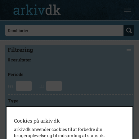
Filtrering
0 resultater
Periode
Fra
Til
Type
Cookies på arkiv.dk
Arkiv
arkiv.dk anvender cookies til at forbedre din
brugeroplevelse og til indsamling af statistik.
×
Holbæk Stadsarkiv