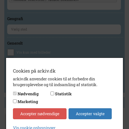
Geografi
Generelt
Vis kun med billeder
Vis kun med filmklip
Vis kun med lydklip
Cookies på arkiv.dk
Vis kun med kilder
arkiv.dk anvender cookies til at forbedre din
brugeroplevelse og til indsamling af statistik.
Vis kun med geo-tag
Nødvendig
Statistik
Marketing
Side 1 af 1
Accepter nødvendige
Accepter valgte
1910
Nicoline Knudsen Pedersen med sønnen
Vis cookie oplysninger