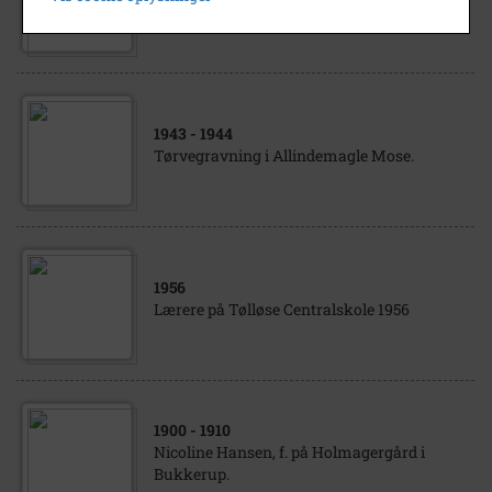
P.O. Pedersen.
1943
- 1944
Tørvegravning i Allindemagle Mose.
1956
Lærere på Tølløse Centralskole 1956
1900
- 1910
Nicoline Hansen, f. på Holmagergård i
Bukkerup.