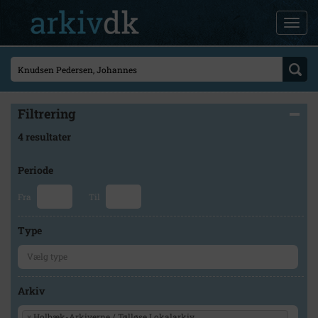
Filtrering
4 resultater
Periode
Fra
Til
Type
Arkiv
×
Holbæk-Arkiverne / Tølløse Lokalarkiv