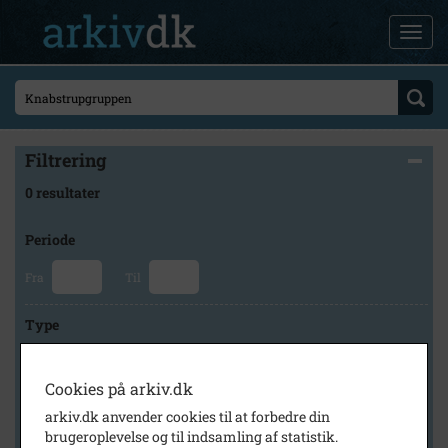
Filtrering
0 resultater
Periode
Fra
Til
Type
Cookies på arkiv.dk
Arkiv
arkiv.dk anvender cookies til at forbedre din
brugeroplevelse og til indsamling af statistik.
×
Holbæk Arkiverne/Jyderup