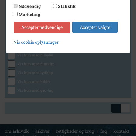
Nødvendig
Statistik
Marketing
Geografi
Accepter nødvendige
Accepter valgte
Vis cookie oplysninger
Generelt
Vis kun med billeder
Vis kun med filmklip
Vis kun med lydklip
Vis kun med kilder
Vis kun med geo-tag
om arkiv.dk
|
arkiver
|
rettigheder og brug
|
faq
|
kontakt