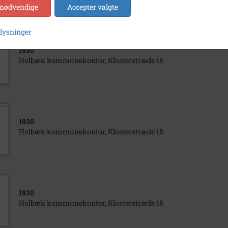
 nødvendige
Accepter valgte
plysninger
1930
Holbæk kommunekontor, Klosterstræde 18
1930
Holbæk kommunekontor, Klosterstræde 18
1930
Holbæk kommunekontor, Klosterstræde 18