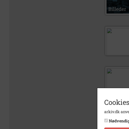
Cookies
arkiv.dk anve
Nødvendi