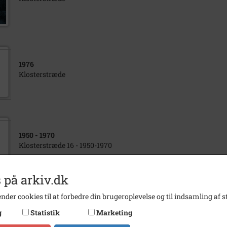
1976
Klosterstræde
1950
- 1970
Klosterstræde 16 - 1950-1970
 på arkiv.dk
nder cookies til at forbedre din brugeroplevelse og til indsamling af st
1938
- 1940
g
Statistik
Marketing
Holbæk Museum - Museumsgården. Klosterstræde 16. 1938-19