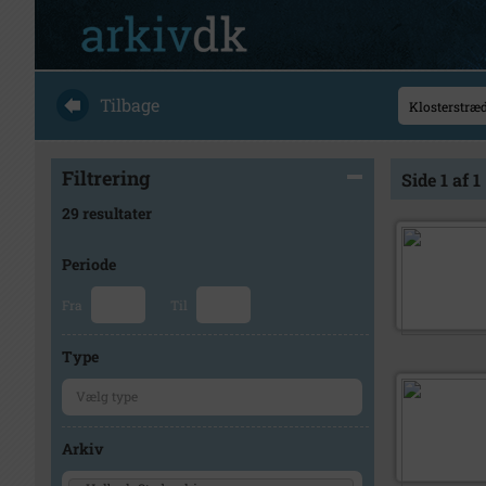
Tilbage
Filtrering
Side 1 af 1
29 resultater
Periode
Fra
Til
Type
Arkiv