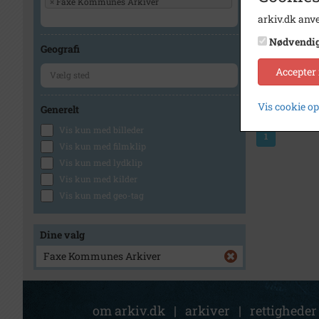
×
Faxe Kommunes Arkiver
arkiv.dk anve
Nødvendi
Geografi
Accepter
Vis cookie o
Generelt
Vis kun med billeder
1
Vis kun med filmklip
Vis kun med lydklip
Vis kun med kilder
Vis kun med geo-tag
Dine valg
Faxe Kommunes Arkiver
om arkiv.dk
|
arkiver
|
rettigheder