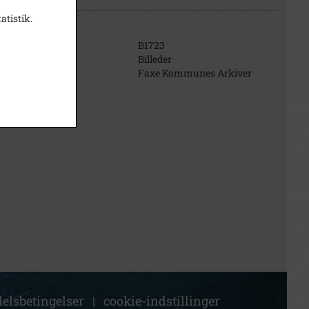
atistik.
B1723
Billeder
Faxe Kommunes Arkiver
elsbetingelser
|
cookie-indstillinger