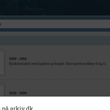
1900
- 1960
Klokkestabel ved Ingelstrup kapel. Ulstrupvej mellem 9 og 11.
1930
- 1990
Klokkestabel ved Ingelstrup Kapel, der er beliggende Ulstrupvej
 på arkiv.dk