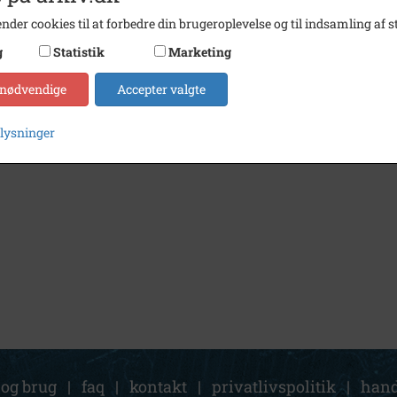
nder cookies til at forbedre din brugeroplevelse og til indsamling af st
g
Statistik
Marketing
1960
- 1980
Ingelstrup kapel
 nødvendige
Accepter valgte
plysninger
 og brug
|
faq
|
kontakt
|
privatlivspolitik
|
hand