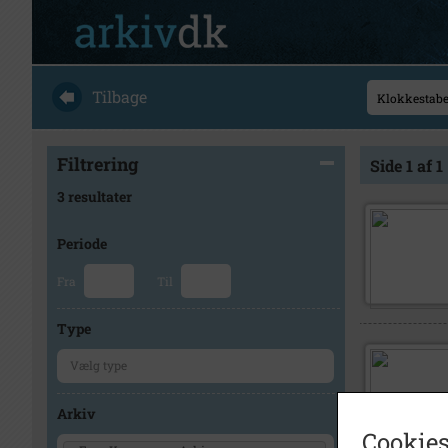
Tilbage
Filtrering
Side 1 af 1
3 resultater
Periode
Fra
Til
Type
Arkiv
Cookies