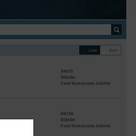
Liste
Kort
B4635
Billeder
Faxe Kommunes Arkiver
B4248
Billeder
 mellem 9 og 11.
Faxe Kommunes Arkiver