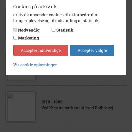
Cookies på arkiv.dk
arkiv.dk anvender cookies til at forbedre din
1967
brugeroplevelse og til indsamling af statistik.
Kirstineparken, marts 1967
Nødvendig
Statistik
Marketing
Accepter nødvendige
Accepter valgte
1965
Vis cookie oplysninger
Kirstineparken under opførelse. 1965
1970
- 1989
Ved Kirstineparken ud mod Bolbrovej