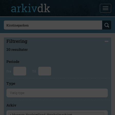
Filtrering
20 resultater
Periode
Fra
Til
Type
Arkiv
×
Museum Nordsjælland, Hørsholmarkivet