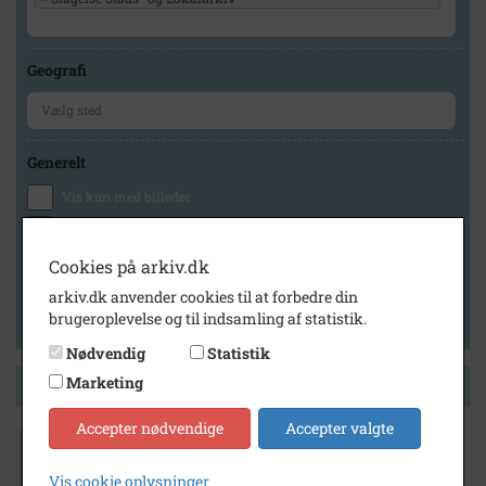
Geografi
Generelt
Vis kun med billeder
Vis kun med filmklip
Vis kun med lydklip
Cookies på arkiv.dk
Vis kun med kilder
arkiv.dk anvender cookies til at forbedre din
brugeroplevelse og til indsamling af statistik.
Vis kun med geo-tag
Nødvendig
Statistik
Marketing
Side 1 af 1
Accepter nødvendige
Accepter valgte
1939
Vis cookie oplysninger