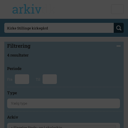
Filtrering
4 resultater
Periode
Fra
Til
Type
Arkiv
×
Slagelse Stads- og Lokalarkiv