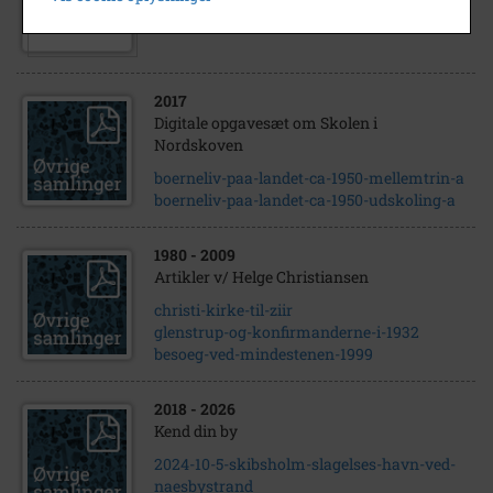
Kirke Stillinge kirke og kirkegård
2017
Digitale opgavesæt om Skolen i
Nordskoven
boerneliv-paa-landet-ca-1950-mellemtrin-a
boerneliv-paa-landet-ca-1950-udskoling-a
1980
- 2009
Artikler v/ Helge Christiansen
christi-kirke-til-ziir
glenstrup-og-konfirmanderne-i-1932
besoeg-ved-mindestenen-1999
2018
- 2026
Kend din by
2024-10-5-skibsholm-slagelses-havn-ved-
naesbystrand