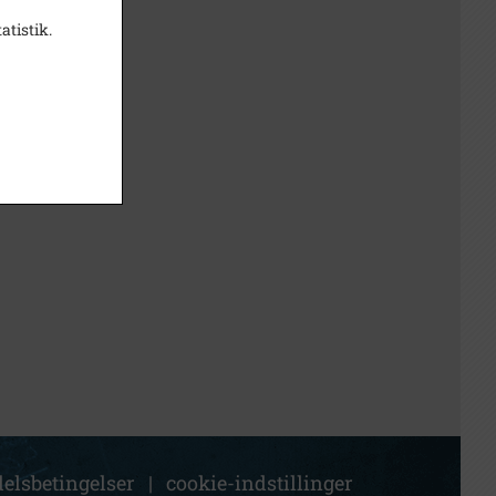
atistik.
elsbetingelser
|
cookie-indstillinger