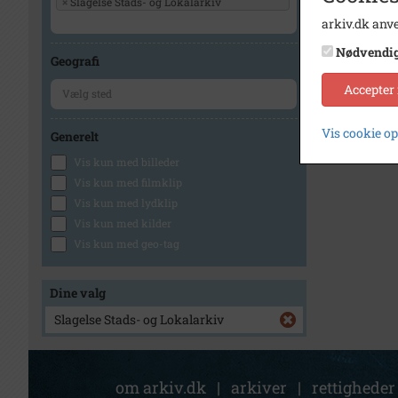
×
Slagelse Stads- og Lokalarkiv
arkiv.dk anve
Nødvendi
Geografi
Accepter
Vis cookie o
Generelt
Vis kun med billeder
Vis kun med filmklip
Vis kun med lydklip
Vis kun med kilder
Vis kun med geo-tag
Dine valg
Slagelse Stads- og Lokalarkiv
om arkiv.dk
|
arkiver
|
rettigheder