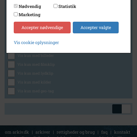
Nødvendig
Statistik
Marketing
Geografi
Accepter nødvendige
Accepter valgte
Vis cookie oplysninger
Generelt
Vis kun med billeder
Vis kun med filmklip
Vis kun med lydklip
Vis kun med kilder
Vis kun med geo-tag
om arkiv.dk
|
arkiver
|
rettigheder og brug
|
faq
|
kontakt