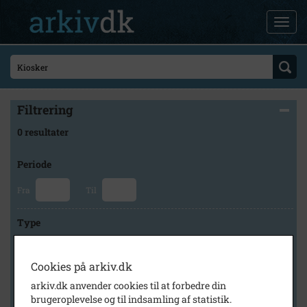
Filtrering
0 resultater
Periode
Fra
Til
Type
Cookies på arkiv.dk
Arkiv
arkiv.dk anvender cookies til at forbedre din
brugeroplevelse og til indsamling af statistik.
×
Lokalhistorisk Arkiv i Herning