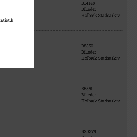
B14148
Billeder
Holbæk Stadsarkiv
atistik.
B5850
Billeder
Holbæk Stadsarkiv
B5851
Billeder
Holbæk Stadsarkiv
B20379