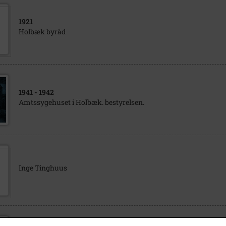
1921
Holbæk byråd
1941
- 1942
Amtssygehuset i Holbæk. bestyrelsen.
Inge Tinghuus