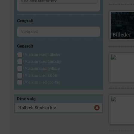
×
Holbæk Stadsarkiv
Geografi
Generelt
Vis kun med billeder
Vis kun med filmklip
Vis kun med lydklip
Vis kun med kilder
Vis kun med geo-tag
Dine valg
Holbæk Stadsarkiv