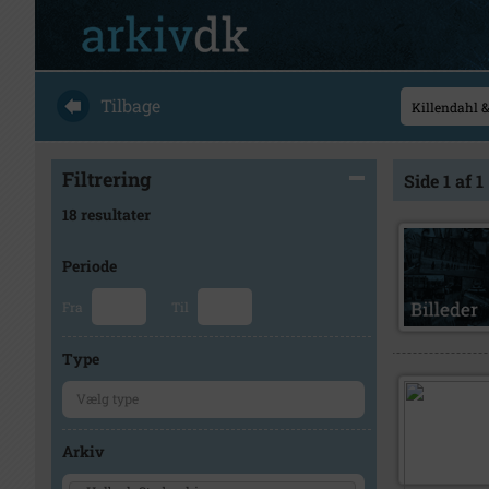
Tilbage
Filtrering
Side 1 af 1
18 resultater
Periode
Fra
Til
Type
Arkiv