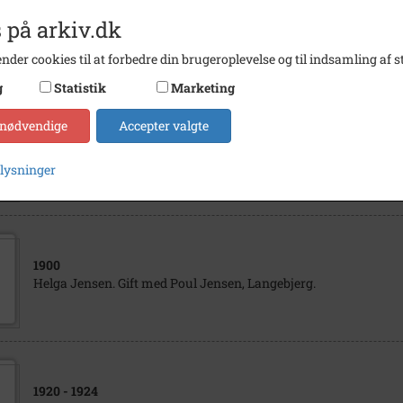
1937
 på arkiv.dk
Amtsmand Saxild og frue
nder cookies til at forbedre din brugeroplevelse og til indsamling af st
g
Statistik
Marketing
 nødvendige
Accepter valgte
1900
Poul Jensen, Langebjerg.
plysninger
1900
Helga Jensen. Gift med Poul Jensen, Langebjerg.
1920
- 1924