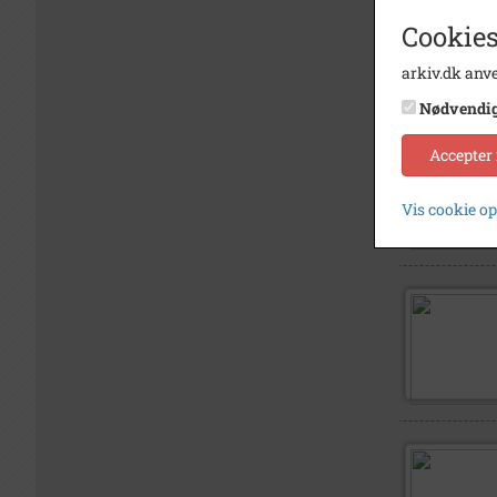
Cookies
arkiv.dk anve
Nødvendi
Accepter
Vis cookie o