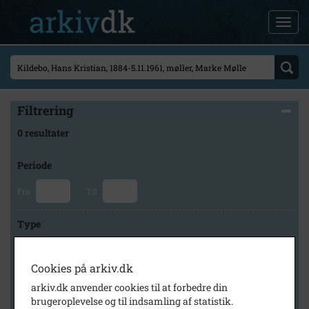
Filtrering
0 resultater
Periode
Fra
Til
Type
Cookies på arkiv.dk
Arkiv
arkiv.dk anvender cookies til at forbedre din
brugeroplevelse og til indsamling af statistik.
×
Svinninge Lokalhistoriske Arkiv