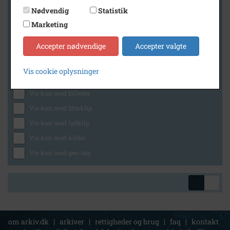
Nødvendig
Statistik
Marketing
Geografi
Accepter nødvendige
Accepter valgte
Vis cookie oplysninger
Generelt
Vis kun med billeder
Vis kun med filmklip
Vis kun med lydklip
Vis kun med kilder
Vis kun med geo-tag
om arkiv.dk
|
arkiver
|
rettigheder og brug
|
faq
|
kontakt