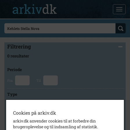
Filtrering
0 resultater
Periode
Fra
Til
Type
Cookies på arkiv.dk
Arkiv
arkiv.dk anvender cookies til at forbedre din
brugeroplevelse og til indsamling af statistik.
×
Holbæk Stadsarkiv