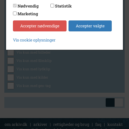
Nødvendig
Statistik
Marketing
Geografi
Accepter nødvendige
Accepter valgte
Vis cookie oplysninger
Generelt
Vis kun med billeder
Vis kun med filmklip
Vis kun med lydklip
Vis kun med kilder
Vis kun med geo-tag
om arkiv.dk
|
arkiver
|
rettigheder og brug
|
faq
|
kontakt