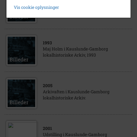
Generalforsamlingen i Kauslunde-
Vis cookie oplysninger
Gamborg lokalhistoriske Arkiv.
1993
Maj Holm i Kauslunde-Gamborg
lokalhistoriske Arkiv, 1993
2005
Arkivaften i Kauslunde-Gamborg
lokalhistoriske Arkiv.
2001
Udstilling i Kauslunde-Gamborg