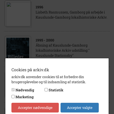
1996
Lisbeth Rasmussen, Gamborg på arbejde i
Kauslunde-Gamborg lokalhistoriske Arkiv.
1995
- 2000
Åbning af Kauslunde-Gamborg
lokalhistoriske Arkiv udstilling:"
Kauslunde Stationsby"
Cookies på arkiv.dk
arkiv.dk anvender cookies til at forbedre din
1980
- 2024
brugeroplevelse og til indsamling af statistik.
Kauslunde-Gamborg lokalhist. Arkiv
Assensvej 179 Middelfart
Nødvendig
Statistik
Marketing
Accepter nødvendige
Accepter valgte
2001