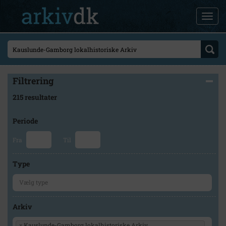
Filtrering
215 resultater
Periode
Fra
Til
Type
Arkiv
×
Kauslunde-Gamborg lokalhistoriske Arkiv