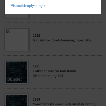
Kauslunde Idrætsforening opfører 1988
Vis cookie oplysninger
"Pygmalion"
1982
Kauslunde Idrætsforening, piger. 1982.
1981
Folkedansere fra Kauslunde
Idrætsforening, 1981
1989
Sommerfest i Kauslunde idrætsforening,