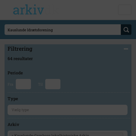
Filtrering
64 resultater
Periode
Fra
Til
Type
Arkiv
×
Kauslunde-Gamborg lokalhistoriske Arkiv