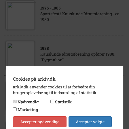
1975
- 1985
Sportsfest i Kauslunde Idrætsforening - ca.
1980
1988
Kauslunde Idrætsforening opfører 1988.
"Pygmalion"
Cookies på arkiv.dk
arkiv.dk anvender cookies til at forbedre din
1989
brugeroplevelse og til indsamling af statistik.
Sommerfest i Kauslunde Idrætsforening,
1989.
Nødvendig
Statistik
Marketing
Accepter nødvendige
Accepter valgte
1988