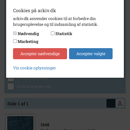
Cookies på arkiv.dk
arkiv.dk anvender cookies til at forbedre din
Geografi
brugeroplevelse og til indsamling af statistik.
Nødvendig
Statistik
Marketing
Generelt
Vis kun med billeder
Accepter nødvendige
Accepter valgte
Vis kun med filmklip
Vis cookie oplysninger
Vis kun med lydklip
Vis kun med kilder
Vis kun med geo-tag
Side 1 af 1
1948