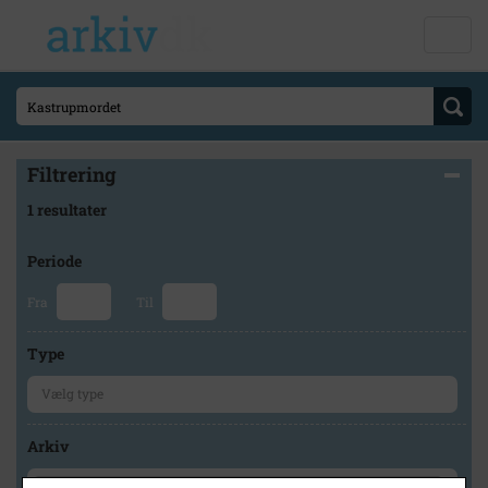
Filtrering
1 resultater
Periode
Fra
Til
Type
Arkiv
×
Tårnby Stads- og Lokalarkiv