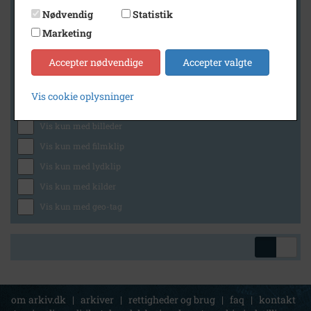
Nødvendig
Statistik
Marketing
Geografi
Accepter nødvendige
Accepter valgte
Vis cookie oplysninger
Generelt
Vis kun med billeder
Vis kun med filmklip
Vis kun med lydklip
Vis kun med kilder
Vis kun med geo-tag
om arkiv.dk
|
arkiver
|
rettigheder og brug
|
faq
|
kontakt