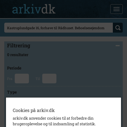
Filtrering
0 resultater
Periode
Fra
Til
Type
Cookies på arkiv.dk
Arkiv
arkiv.dk anvender cookies til at forbedre din
brugeroplevelse og til indsamling af statistik.
×
Tårnby Stads- og Lokalarkiv