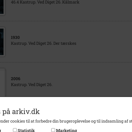
46.4 Kastrup. Ved Diget 26. Kålmark
1930
Kastrup. Ved Diget 26. Der tærskes
2006
Kastrup. Ved Diget 26.
 på arkiv.dk
1935
nder cookies til at forbedre din brugeroplevelse og til indsamling af st
Kastrup. Lastautomobil, Ved Diget 26.
g
Statistik
Marketing