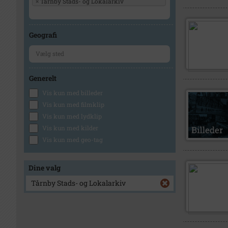
×
Tårnby Stads- og Lokalarkiv
Geografi
Generelt
Vis kun med billeder
Vis kun med filmklip
Vis kun med lydklip
Vis kun med kilder
Vis kun med geo-tag
Dine valg
Tårnby Stads- og Lokalarkiv