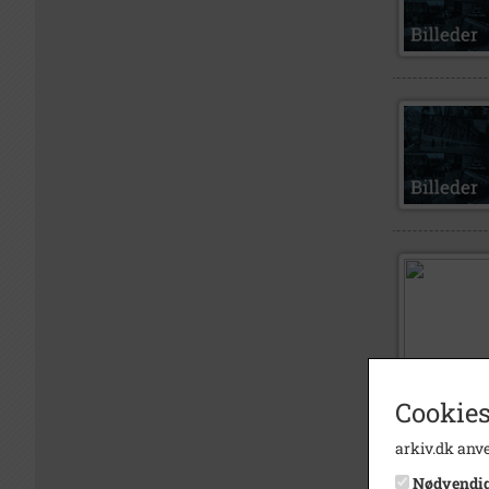
Cookies
arkiv.dk anve
Nødvendi