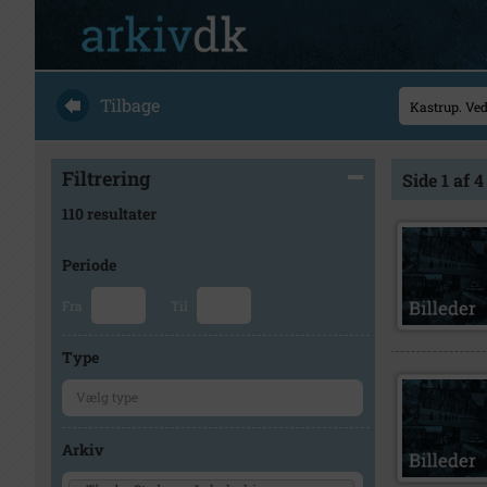
Tilbage
Filtrering
Side 1 af 4
110 resultater
Periode
Fra
Til
Type
Arkiv