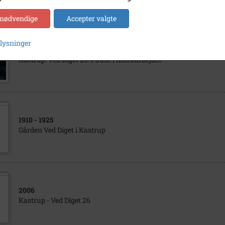
 nødvendige
Accepter valgte
plysninger
1930
Kastrup. Ved Diget 26. Pause i markarbejdet
1910
- 1925
Gården Ved Diget i Kastrup
2006
Kastrup - Ved Diget 26