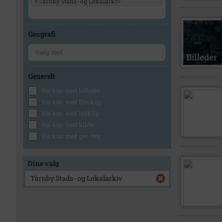
×
Tårnby Stads- og Lokalarkiv
Geografi
Generelt
Vis kun med billeder
Vis kun med filmklip
Vis kun med lydklip
Vis kun med kilder
Vis kun med geo-tag
Dine valg
Tårnby Stads- og Lokalarkiv