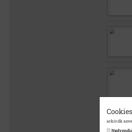
Cookies
arkiv.dk anve
Nødvendi