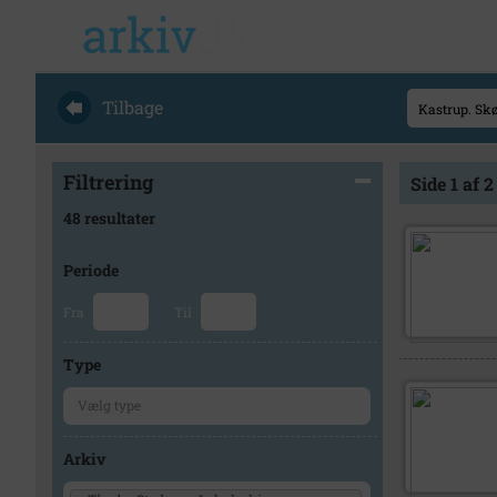
Tilbage
Filtrering
Side 1 af 2
48 resultater
Periode
Fra
Til
Type
Arkiv