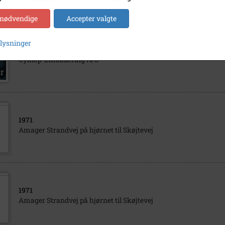
 nødvendige
Accepter valgte
plysninger
1978
Cyklop-Emballering A/S
1971
Amager Strandvej på hjørnet til Skøjtevej
1971
Amager Strandvej på hjørnet til Skøjtevej