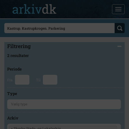
Filtrering
2 resultater
Periode
Fra
Til
Type
Arkiv
×
Tårnby Stads- og Lokalarkiv