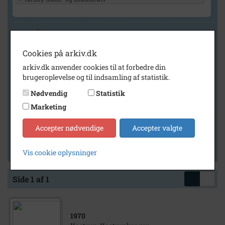
Geografi
Cookies på arkiv.dk
arkiv.dk anvender cookies til at forbedre din
Generelt
brugeroplevelse og til indsamling af statistik.
Vis kun med billeder
Nødvendig
Statistik
Vis kun med filmklip
Marketing
Vis kun med lydklip
Accepter nødvendige
Accepter valgte
Vis kun med kilder
Vis kun med geo-tag
Vis cookie oplysninger
Side 1 af 1
1970