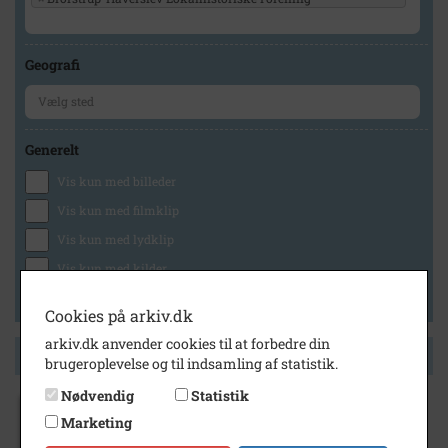
Geografi
Generelt
Vis kun med billeder
Vis kun med filmklip
Vis kun med lydklip
Vis kun med kilder
Vis kun med geo-tag
Cookies på arkiv.dk
arkiv.dk anvender cookies til at forbedre din
Side 1 af 1
brugeroplevelse og til indsamling af statistik.
Nødvendig
Statistik
1929
- 1981
Marketing
Erhvervsarkiv: Haverslev Mejeri og