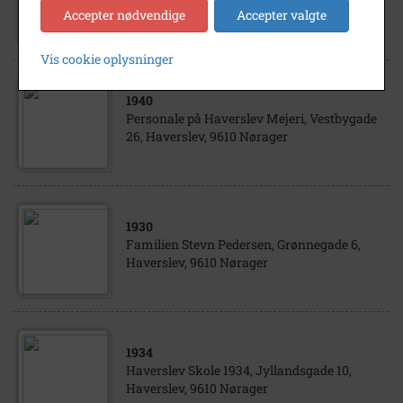
Ismejeri, Nørager
Accepter nødvendige
Accepter valgte
Vis cookie oplysninger
1940
Personale på Haverslev Mejeri, Vestbygade
26, Haverslev, 9610 Nørager
1930
Familien Stevn Pedersen, Grønnegade 6,
Haverslev, 9610 Nørager
1934
Haverslev Skole 1934, Jyllandsgade 10,
Haverslev, 9610 Nørager