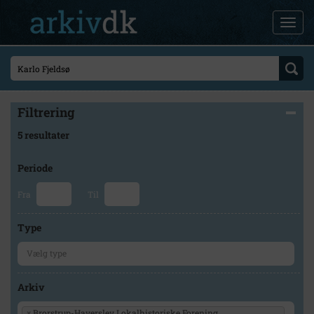
Filtrering
5 resultater
Periode
Fra
Til
Type
Arkiv
×
Brorstrup-Haverslev Lokalhistoriske Forening