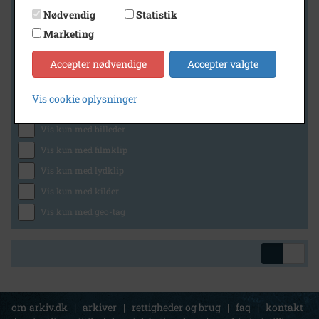
Nødvendig
Statistik
Marketing
Geografi
Accepter nødvendige
Accepter valgte
Vis cookie oplysninger
Generelt
Vis kun med billeder
Vis kun med filmklip
Vis kun med lydklip
Vis kun med kilder
Vis kun med geo-tag
om arkiv.dk
|
arkiver
|
rettigheder og brug
|
faq
|
kontakt