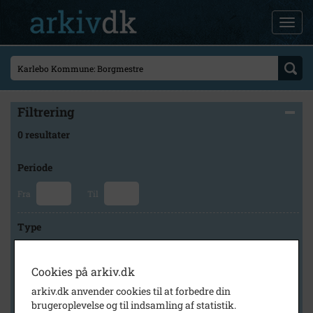
Filtrering
0 resultater
Periode
Fra
Til
Type
Cookies på arkiv.dk
Arkiv
arkiv.dk anvender cookies til at forbedre din
brugeroplevelse og til indsamling af statistik.
×
Fredensborg