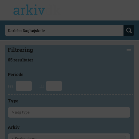
Filtrering
65 resultater
Periode
Fra
Til
Type
Arkiv
×
Fredensborg