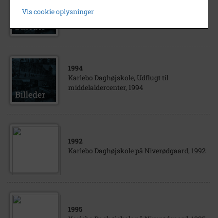
1994
Vis cookie oplysninger
Karlebo Daghøjskole 1994. Bro Bro Brille
1994
Karlebo Daghøjskole, Udflugt til
middelaldercenter, 1994
1992
Karlebo Daghøjskole på Niverødgaard, 1992
1995