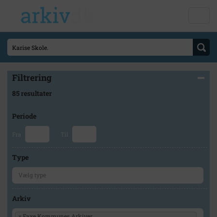
Filtrering
85 resultater
Periode
Fra
Til
Type
Arkiv
×
Faxe Kommunes Arkiver