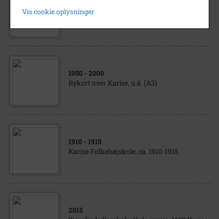
1930
- 1946
Vis cookie oplysninger
Sofie Jørgensen, Karise gl. skole
1950
- 2000
Bykort over Karise, u.å. (A3)
1910
- 1915
Karise Folkehøjskole, ca. 1910-1915
2015