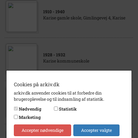
1910
- 1940
Karise gamle skole, Gimlingevej 4, Karise
1928
- 1932
Karise kommuneskole
Cookies på arkiv.dk
arkiv.dk anvender cookies til at forbedre din
1964
brugeroplevelse og til indsamling af statistik.
Indvielse af udvidelsen af Karise skole
Nødvendig
Statistik
Marketing
Accepter nødvendige
Accepter valgte