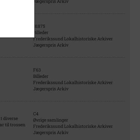
Jægerspris Arkiv
B1875
Billeder
Frederikssund Lokalhistoriske Arkiver
Jægerspris Arkiv
F63
Billeder
Frederikssund Lokalhistoriske Arkiver
Jægerspris Arkiv
C4
t diverse
Øvrige samlinger
r til trossen
Frederikssund Lokalhistoriske Arkiver
Jægerspris Arkiv