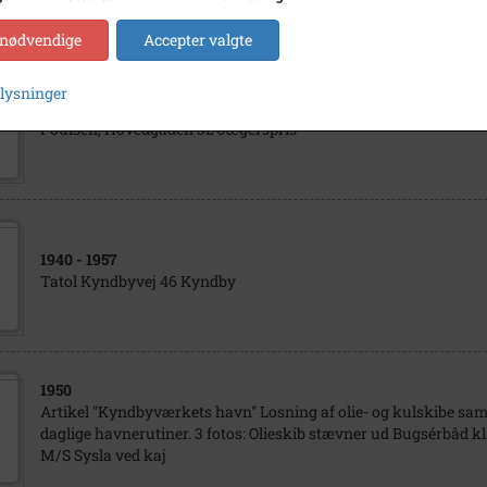
 nødvendige
Accepter valgte
plysninger
1943
Poulsen, Hovedgaden 32 Jægerspris
1940
- 1957
Tatol Kyndbyvej 46 Kyndby
1950
Artikel "Kyndbyværkets havn" Losning af olie- og kulskibe sam
daglige havnerutiner. 3 fotos: Olieskib stævner ud Bugsérbåd kla
M/S Sysla ved kaj