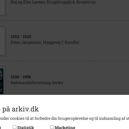
Kaj og Else Larsen, Krogstrupgård, Krogstrup
1922
- 1925
Peter Jørgensen, Hyggevej 7 Kyndby
1930
- 1956
Købmandsforretning Gerlev
 på arkiv.dk
1969
nder cookies til at forbedre din brugeroplevelse og til indsamling af st
Kaj Poulsen, Frisør og konfirmationsbilleder datteren Joan
g
Statistik
Marketing