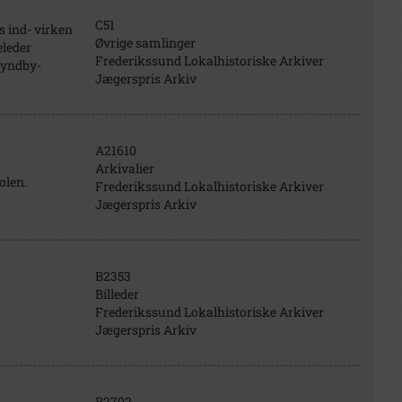
C51
s ind- virken
Øvrige samlinger
eleder
Frederikssund Lokalhistoriske Arkiver
Kyndby-
Jægerspris Arkiv
A21610
Arkivalier
olen.
Frederikssund Lokalhistoriske Arkiver
Jægerspris Arkiv
B2353
Billeder
Frederikssund Lokalhistoriske Arkiver
Jægerspris Arkiv
B2702