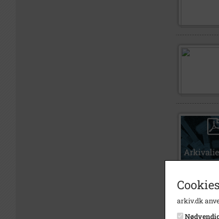
Cookies
arkiv.dk anve
Nødvendi