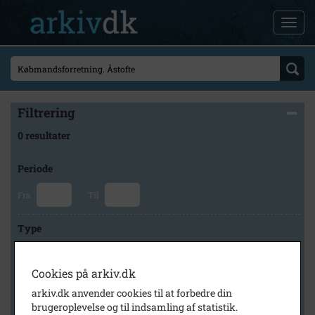
Filtrering
0 resultater
Periode
Fra
Til
Type
Cookies på arkiv.dk
Arkiv
arkiv.dk anvender cookies til at forbedre din
brugeroplevelse og til indsamling af statistik.
×
Odsherred Lokalarkiv