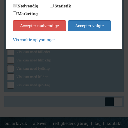
Nødvendig
Statistik
Marketing
Geografi
Accepter nødvendige
Accepter valgte
Vis cookie oplysninger
Generelt
Vis kun med billeder
Vis kun med filmklip
Vis kun med lydklip
Vis kun med kilder
Vis kun med geo-tag
om arkiv.dk
|
arkiver
|
rettigheder og brug
|
faq
|
kontakt