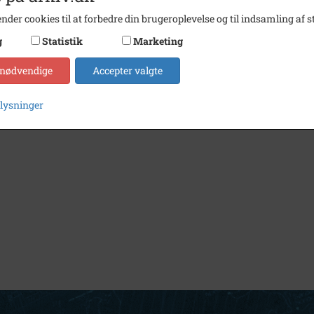
nder cookies til at forbedre din brugeroplevelse og til indsamling af st
g
Statistik
Marketing
1917
- 1925
Parti fra gadekæret i Gl. Tølløse. Huset bagtil har i dag adressen
 nødvendige
Accepter valgte
plysninger