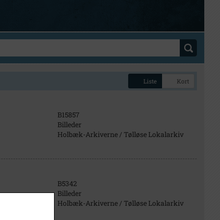
Liste
Kort
B15857
Billeder
Holbæk-Arkiverne / Tølløse Lokalarkiv
B5342
Billeder
Holbæk-Arkiverne / Tølløse Lokalarkiv