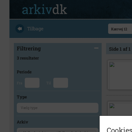
Tilbage
Filtrering
Side 1 af 1
3 resultater
Periode
Fra
Til
Type
Arkiv
Cookies