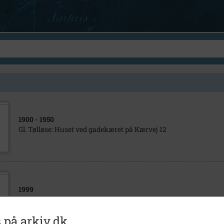
1900
- 1950
Gl. Tølløse: Huset ved gadekæret på Kærvej 12
1999
Kærvej 12 i Gl. Tølløse med gadekæ- ret i forgrunden.
 på arkiv.dk