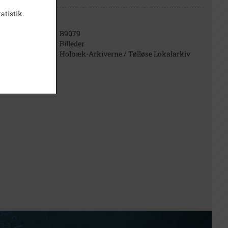
atistik.
B9079
Billeder
 Kærvej 12.
Holbæk-Arkiverne / Tølløse Lokalarkiv