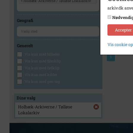
×
Holbæk-Arkiverne / Tølløse Lokalarkiv
arkiv.dk anve
Nødvendi
Geografi
Accepter
Vis cookie o
Generelt
Vis kun med billeder
1
Vis kun med filmklip
Vis kun med lydklip
Vis kun med kilder
Vis kun med geo-tag
Dine valg
Holbæk-Arkiverne / Tølløse
Lokalarkiv