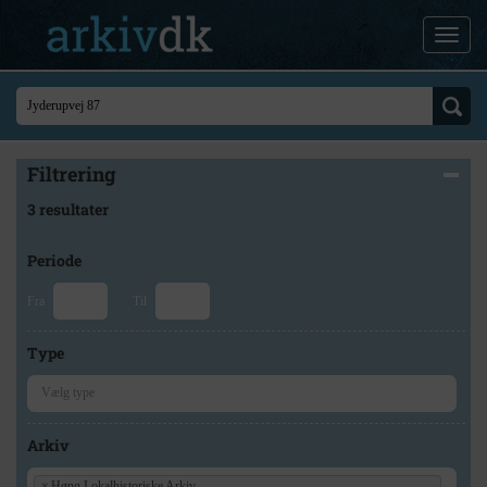
Filtrering
3 resultater
Periode
Fra
Til
Type
Arkiv
×
Høng Lokalhistoriske Arkiv