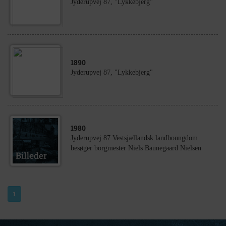
Jyderupvej 87, "Lykkebjerg"
1890
Jyderupvej 87, "Lykkebjerg"
1980
Jyderupvej 87 Vestsjællandsk landboungdom
besøger borgmester Niels Baunegaard Nielsen
1