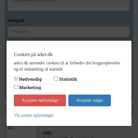
Geografi
Generelt
Cookies på arkiv.dk
Vis kun med billeder
arkiv.dk anvender cookies til at forbedre din brugeroplevelse
Vis kun med filmklip
og til indsamling af statistik.
Vis kun med lydklip
Nødvendig
Statistik
Vis kun med kilder
Marketing
Vis kun med geo-tag
Accepter nødvendige
Accepter valgte
Side 1 af 1
Vis cookie oplysninger
1951