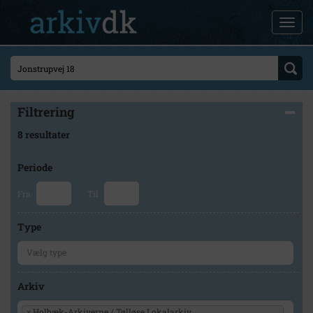
Filtrering
8 resultater
Periode
Fra
Til
Type
Arkiv
×
Holbæk-Arkiverne / Tølløse Lokalarkiv