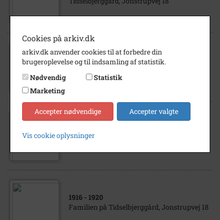
Tidselbjerggård, Jonstrupvej 18
Cookies på arkiv.dk
arkiv.dk anvender cookies til at forbedre din
1915
- 1920
brugeroplevelse og til indsamling af statistik.
Maren Larsen, Tidselbjerggård, Jonstrupvej
18
Nødvendig
Statistik
Marketing
Accepter nødvendige
Accepter valgte
1878
- 1882
Hans Peter Larsen, Tidselbjerggård,
Vis cookie oplysninger
Jonstrupvej 18
1916
- 1920
Familien på Tidselbjerggård, Jonstrupvej 18