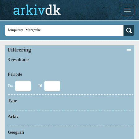
Filtrering
3 resultater
Periode
Fra
Til
Type
Arkiv
Geografi