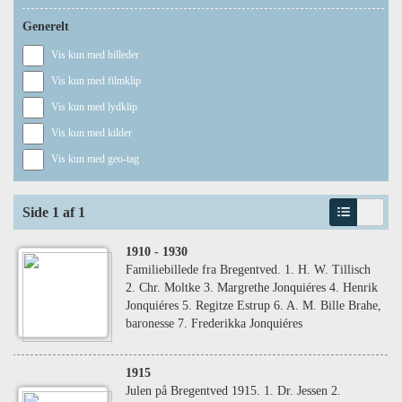
Generelt
Vis kun med billeder
Vis kun med filmklip
Vis kun med lydklip
Vis kun med kilder
Vis kun med geo-tag
Side 1 af 1
1910
- 1930
Familiebillede fra Bregentved. 1. H. W. Tillisch
2. Chr. Moltke 3. Margrethe Jonquiéres 4. Henrik
Jonquiéres 5. Regitze Estrup 6. A. M. Bille Brahe,
baronesse 7. Frederikka Jonquiéres
1915
Julen på Bregentved 1915. 1. Dr. Jessen 2.