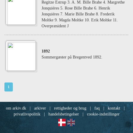
Regitze Estrup 3. A. M. Bille Brahe 4. Margrethe
Jonquiéres 5. Rose Bille Brahe 6. Henrik
Jonquiéres 7. Marie Bille Brahe 8. Frederik
Moltke 9. Magda Moltke 10. Erik Moltke 11.
Overpræsident J
1892
Sommergæster på Bregentved 1892.
1
om arkiv.dk
|
arkiver
|
rettigheder og brug
|
faq
|
kontakt
|
privatlivspolitik
|
handelsbetingelser
|
cookie-indstillinger